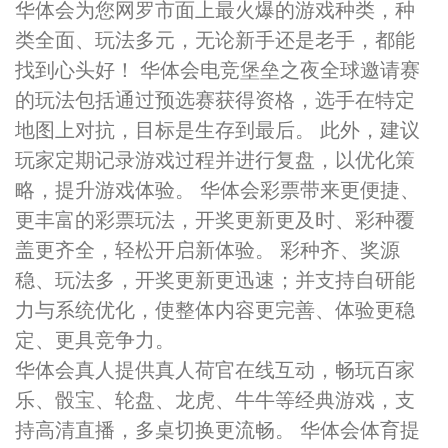
华体会为您网罗市面上最火爆的游戏种类，种
类全面、玩法多元，无论新手还是老手，都能
找到心头好！ 华体会电竞堡垒之夜全球邀请赛
的玩法包括通过预选赛获得资格，选手在特定
地图上对抗，目标是生存到最后。 此外，建议
玩家定期记录游戏过程并进行复盘，以优化策
略，提升游戏体验。 华体会彩票带来更便捷、
更丰富的彩票玩法，开奖更新更及时、彩种覆
盖更齐全，轻松开启新体验。 彩种齐、奖源
稳、玩法多，开奖更新更迅速；并支持自研能
力与系统优化，使整体内容更完善、体验更稳
定、更具竞争力。
华体会真人提供真人荷官在线互动，畅玩百家
乐、骰宝、轮盘、龙虎、牛牛等经典游戏，支
持高清直播，多桌切换更流畅。 华体会体育提