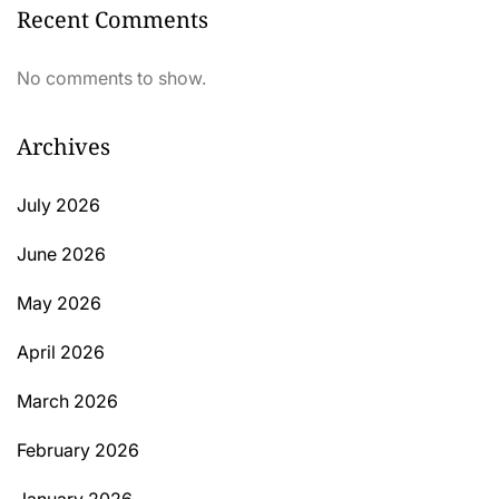
Recent Comments
No comments to show.
Archives
July 2026
June 2026
May 2026
April 2026
March 2026
February 2026