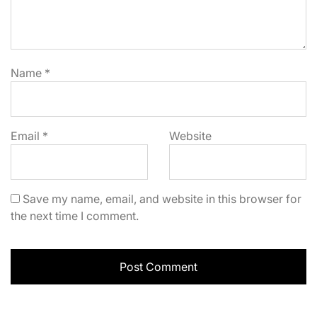
Name
*
Email
*
Website
Save my name, email, and website in this browser for
the next time I comment.