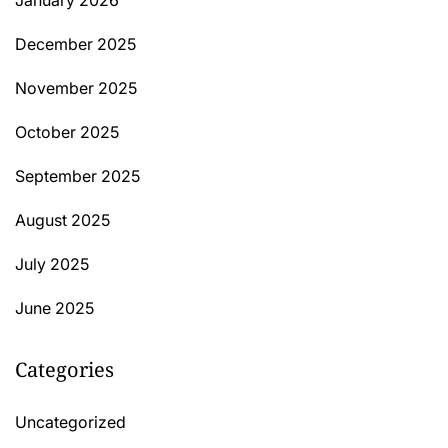
January 2026
December 2025
November 2025
October 2025
September 2025
August 2025
July 2025
June 2025
Categories
Uncategorized