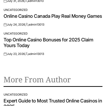
July 31, 2026
admin13013
on
Posted
by
UNCATEGORIZED
POSTED
Online Casino Canada Play Real Money Games
IN
July 24, 2026
admin13013
on
Posted
by
UNCATEGORIZED
POSTED
Top Online Casino Bonuses for 2025 Claim
IN
Yours Today
July 23, 2026
admin13013
on
Posted
by
More From Author
UNCATEGORIZED
POSTED
Expert Guide to Most Trusted Online Casinos in
IN