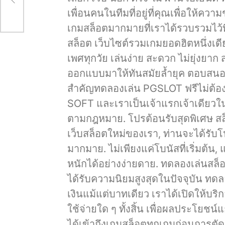
เพื่อนคนในทีมที่อยู่ที่คุณเพื่อให้ค
เกมสล็อตมากมายที่เราได้รวบรวมไว้ที
สล็อต เว็บไซต์รวมเกมยอดฮิตหนึ่งเดีย
เพศทุกวัย เล่นง่าย สะดวก ไม่ยุ่งยาก 
ออกแบบมาให้ทันสมัยล้ำยุค ตอบสนอง
สำคัญทดลองเล่น PGSLOT ฟรีไม่ต้อง
SOFT และเราเป็นเจ้าแรกเจ้าเดียวในเอ
ตามกฎหมาย. โปรต้อนรับสุดพิเศษ สล็อ
เว็บสล็อตใหม่ของเรา, ท่านจะได้รับโป
มากมาย. ไม่เพียงแค่โบนัสที่เริ่มต้น
หนักได้อย่างง่ายดาย. ทดลองเล่นสล
ได้รับความนิยมสูงสุดในปัจจุบัน ท
เงินแม้แต่บาทเดียว เราได้เปิดให้บริ
ใช้จ่ายใด ๆ ทั้งสิ้น เพื่อผลประโยชน
ได้เข้าถึงเกมสล็อตทุกเกมก่อนการตั