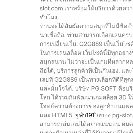
slot.com เราพร้อมให้บริการด้วยค
ชั่วโมง.
ท่านจะได้สัมผัสความสนุกที่ไม่มีขีด
น่าเชื่อถือ. ท่านสามารถเลือกเล่นคร
การเปลี่ยนเว็บ. G2G889 เป็นเว็บไซต์ท
ในการเล่นสล็อต เว็บไซต์นี้มีทุกอย่
สนุกสนาน ไม่ว่าจะเป็นเกมที่หลากห
ถือได้, บริการลูกค้าที่เป็นกันเอง, และ
เลยที่ G2G889 เป็นทางเลือกที่ดีที่สุด
และมั่นใจได้. บริษัท PG SOFT คือบ
โลก ได้ร่วมกันพัฒนาเกมสล็อต 3D ให
โจทย์ความต้องการของลูกค้าบนแพล
และ HTML5.
ยูฟ่า191
ิกของ pg-slot.
สามารถเล่นเกมได้อย่างแน่นอน หมดห่