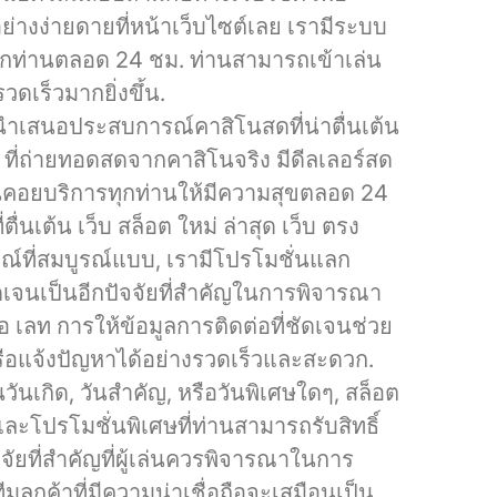
ย่างง่ายดายที่หน้าเว็บไซต์เลย เรามีระบบ
ารทุกท่านตลอด 24 ชม. ท่านสามารถเข้าเล่น
ดเร็วมากยิ่งขึ้น.
ำเสนอประสบการณ์คาสิโนสดที่น่าตื่นเต้น
ๆ ที่ถ่ายทอดสดจากคาสิโนจริง มีดีลเลอร์สด
งขึ้นคอยบริการทุกท่านให้มีความสุขตลอด 24
่นเต้น เว็บ สล็อต ใหม่ ล่าสุด เว็บ ตรง
รณ์ที่สมบูรณ์แบบ, เรามีโปรโมชั่นแลก
่ชัดเจนเป็นอีกปัจจัยที่สำคัญในการพิจารณา
อ เลท การให้ข้อมูลการติดต่อที่ชัดเจนช่วย
หรือแจ้งปัญหาได้อย่างรวดเร็วและสะดวก.
วันเกิด, วันสำคัญ, หรือวันพิเศษใดๆ, สล็อต
และโปรโมชั่นพิเศษที่ท่านสามารถรับสิทธิ์
ปัจจัยที่สำคัญที่ผู้เล่นควรพิจารณาในการ
ทีมลูกค้าที่มีความน่าเชื่อถือจะเสมือนเป็น