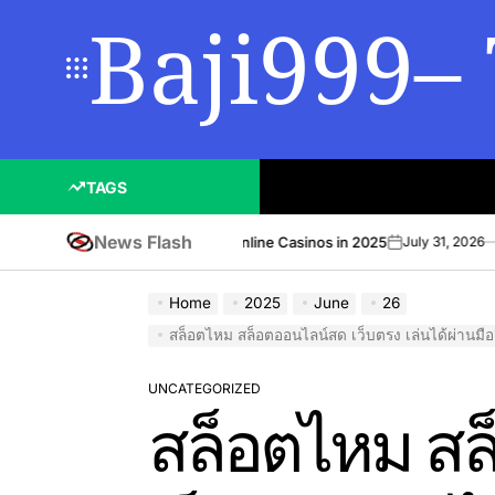
Skip
Baji999–
to
content
TAGS
News Flash
pert Guide to Most Trusted Online Casinos in 2025
July 31, 2026
adm
on
Posted
by
Home
2025
June
26
สล็อตไหม สล็อตออนไลน์สด เว็บตรง เล่นได้ผ่านมื
UNCATEGORIZED
POSTED
สล็อตไหม ส
IN