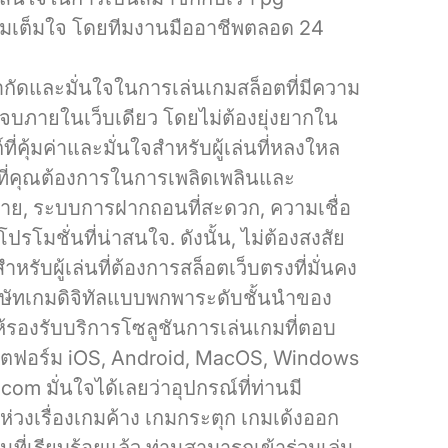
วามเต็มใจ โดยทีมงานมืออาชีพตลอด 24
จำกัดและมั่นใจในการเล่นเกมสล็อตที่มีความ
บจบภายในเว็บเดียว โดยไม่ต้องยุ่งยากใน
ี่คุ้มค่าและมั่นใจสำหรับผู้เล่นที่หลงใหล
างที่คุณต้องการในการเพลิดเพลินและ
ลาย, ระบบการฝากถอนที่สะดวก, ความเชื่อ
โปรโมชั่นที่น่าสนใจ. ดังนั้น, ไม่ต้องสงสัย
สำหรับผู้เล่นที่ต้องการสล็อตเว็บตรงที่มั่นคง
ริษัทเกมดิจิทัลแบบพกพาระดับชั้นนำของ
้รองรับบริการโซลูชันการเล่นเกมที่ตอบ
ตฟอร์ม iOS, Android, MacOS, Windows
com มั่นใจได้เลยว่าอุปกรณ์ที่ท่านมี
วงเรื่องเกมค้าง เกมกระตุก เกมเด้งออก