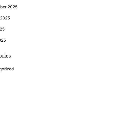
ber 2025
 2025
025
025
ories
gorized