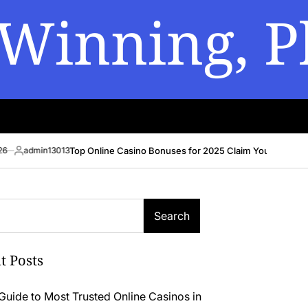
f Winning, 
Top Online Casino Bonuses for 2025 Claim Yours Today
admin13013
July 
ted
on
Search
t Posts
Guide to Most Trusted Online Casinos in