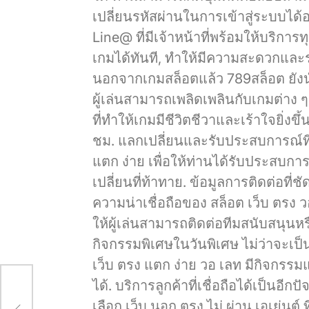
เปลี่ยนรหัสผ่านในการเข้าสู่ระบบได้อ
Line@ ที่มีเจ้าหน้าที่พร้อมให้บริก
เกมได้ทันที, ทำให้มีความสะดวกและรว
นอกจากเกมสล็อตแล้ว 789สล็อต ยังน
ผู้เล่นสามารถเพลิดเพลินกับเกมต่าง 
ที่ทำให้เกมมีชีวิตชีวาและเร้าใจยิ่
ชม. แลกเปลี่ยนและรับประสบการณ์ที่ตื
แตก ง่าย เพื่อให้ท่านได้รับประสบกา
เปลี่ยนที่ท้าทาย. ข้อมูลการติดต่อที
ความน่าเชื่อถือของ สล็อต เว็บ ตรง ว
ให้ผู้เล่นสามารถติดต่อทีมสนับสนุน
กิจกรรมพิเศษในวันพิเศษ ไม่ว่าจะเป็น
เว็บ ตรง แตก ง่าย วอ เลท มีกิจกรรม
ได้. บริการลูกค้าที่เชื่อถือได้เป็นอีก
сии
เลือก เว็บ นอก ตรง ไม่ ผ่าน เอเย่นต์ 