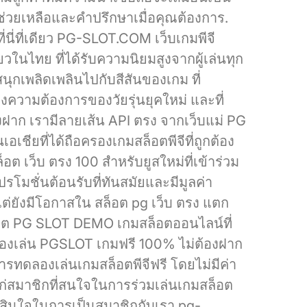
วามช่วยเหลือและคำปรึกษาเมื่อคุณต้องการ.
่นี่ที่เดียว PG-SLOT.COM เว็บเกมพีจี
วในไทย ที่ได้รับความนิยมสูงจากผู้เล่นทุก
สนุกเพลิดเพลินไปกับสีสันของเกม ที่
ความต้องการของวัยรุ่นยุคใหม่ และที่
ฝาก เรามีลายเส้น API ตรง จากเว็บแม่ PG
เชียที่ได้ถือครองเกมสล็อตพีจีที่ถูกต้อง
ต เว็บ ตรง 100 สำหรับยูสใหม่ที่เข้าร่วม
รโมชั่นต้อนรับที่ทันสมัยและมีมูลค่า
, แต่ยังมีโอกาสใน สล็อต pg เว็บ ตรง แตก
็อต PG SLOT DEMO เกมสล็อตออนไลน์ที่
ดลองเล่น PGSLOT เกมฟรี 100% ไม่ต้องฝาก
การทดลองเล่นเกมสล็อตพีจีฟรี โดยไม่มีค่า
์แก่สมาชิกที่สนใจในการร่วมเล่นเกมสล็อต
ดสินใจในการเป็นสมาชิกกับเรา pg-