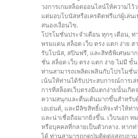
วงการเกมสล็อตออนไลน์ให้ความไว้วางใจ
แต่มอบโบนัสหรือเครดิตฟรีแก่ผู้เล่นเ
สนองเงื่อนไข.
โปรโมชั่นประจำเดือน ทุกๆ เดือน, ท่
พรมแดน สล็อต เว็บ ตรง แตก ง่าย สา
รับโบนัส, สปินฟรี, และสิทธิพิเศษมา
ชั่น สล็อต เว็บ ตรง แตก ง่าย ไม่มี ขั
ท่านสามารถเพลิดเพลินกับโปรโมชั่นที่
เน้นให้ท่านได้รับประสบการณ์การเล่น
การที่สล็อตเว็บตรงมีแตกง่ายนั้นเกิ
ความสนุกและตื่นเต้นมากขึ้นสำหรับผู้
เอเย่นต์, และมีลิขสิทธิ์แท้จะทำให้ท
และน่าเชื่อถือมากยิ่งขึ้น. เว็บนอก 
หรือบุคคลที่กลายเป็นตัวกลาง. หากท่
ได้ ท่านสามารถกดปุ่มติดต่อสอบถาม 