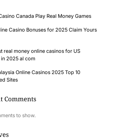
 Casino Canada Play Real Money Games
ine Casino Bonuses for 2025 Claim Yours
t real money online casinos for US
 in 2025 al com
laysia Online Casinos 2025 Top 10
ed Sites
nt Comments
ments to show.
ves