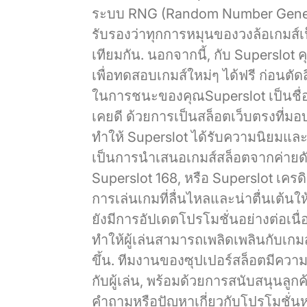
ระบบ RNG (Random Number Generat
รับรองว่าทุกการหมุนของวงล้อเกมส์เ
เทียมกัน. นอกจากนี้, กับ Superslot
เพื่อทดสอบเกมส์ใหม่ๆ ได้ฟรี ก่อนตัด
ในการชนะของคุณSuperslot เป็นชื่
เคยดี ด้วยการเป็นสล็อตเว็บตรงที่
ทำให้ Superslot ได้รับความนิยมและเป็
เป็นการนำเสนอเกมส์สล็อตจากค่ายดั
Superslot 168, หรือ Superslot เคร
การเล่นเกมที่ลื่นไหลและน่าตื่นเต้นให
ยังมีการอัปเดตโปรโมชั่นอย่างต่อเนื่
ทำให้ผู้เล่นสามารถเพลิดเพลินกับเ
ขึ้น. ทีมงานของซุปเปอร์สล็อตมีความม
กับผู้เล่น, พร้อมด้วยการสนับสนุนลูกค้
คำถามหรือปัญหาเกี่ยวกับโปรโมชั่นห