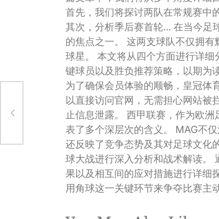
首先，我们将探讨两队在常规赛中
其次，分析季后赛首轮… 在当今足
的焦点之一。 这两支球队不仅拥有
球星。 本文将从四个方面进行详细
键球员以及胜负推荐策略，以期为
为了确保会员体验的顺畅，皇冠体育
以直接访问官网，无需担心网站被拦
业平
止信息泄露。 西甲联赛，作为欧洲
表了多个深层次的含义。 MAG不
还反映了竞争态势及其对足球文化的
球大战进行深入分析和战术解读。 
果以及相互间的应对措施进行详细
用角球这一关键环节来争夺比赛主