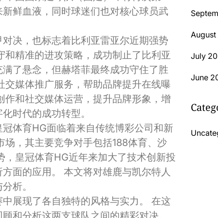
来新鲜血液，同时球迷们也对核心球员武
Septem
August
甲对决，也标志着比利亚雷亚尔近期强势
守和精准的进攻策略，成功制止了比利亚
July 2
充满了悬念，但赫塔菲最终成功守住了胜
June 2
社交媒体推广服务，帮助品牌提升在线曝
创作和社交媒体运营，提升品牌形象，增
Categ
字化时代的成功转型。
皇冠体育HG面临着来自传统博彩公司和新
Uncate
市场，其主要竞争对手包括188体育、沙
势，皇冠体育HG近年来加大了技术创新投
方面的应用。 本文将对雄鹿与凯尔特人
与分析。
中展现了各自独特的风格与实力。 在这
回顾和分析这两支球队之间的精彩对决。