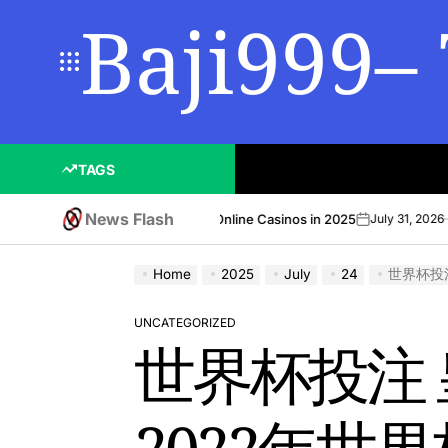
Skip
Baji999–
to
content
TAGS
News Flash
Expert Guide to Most Trusted Online Casinos in 2025
July 31, 2026
ad
on
Post
by
Home
2025
July
24
世界杯投注
UNCATEGORIZED
POSTED
世界杯投注 
IN