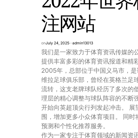
2022年世
注网站
on
July 24, 2025
admin13013
我们是一家致力于体育资讯传媒的
提供丰富多彩的体育资讯报道和精彩
2005年，总部位于中国义马市，
维拉足球俱乐部，曾经在英格兰足
流转，这支老牌球队经历了多次的低
理层的精心调整与球队阵容的不断
开始向英超顶尖行列发起冲击。 展
围，增加更多小众体育项目。 同时
预测和个性化推荐服务。
作为一家专注于体育领域的新闻资