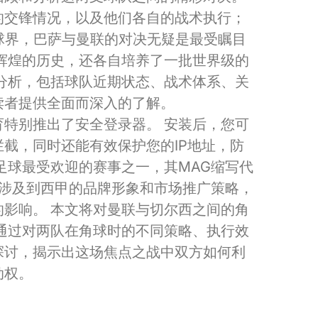
的交锋情况，以及他们各自的战术执行；
球界，巴萨与曼联的对决无疑是最受瞩目
辉煌的历史，还各自培养了一批世界级的
分析，包括球队近期状态、战术体系、关
读者提供全面而深入的了解。
特别推出了安全登录器。 安装后，您可
截，同时还能有效保护您的IP地址，防
足球最受欢迎的赛事之一，其MAG缩写代
仅涉及到西甲的品牌形象和市场推广策略，
影响。 本文将对曼联与切尔西之间的角
通过对两队在角球时的不同策略、执行效
探讨，揭示出这场焦点之战中双方如何利
动权。