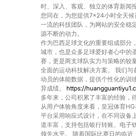
时、深入、客观、独立的体育新闻报
您同在，为您提供7×24小时全天
一流的科技团队，为网站的安全稳
源不断的动力。
作为巴西足球文化的重要组成部分
城市，也是众多足球爱好者心中的圣
赛，更是两支球队实力与策略的较量
全面的运动科技解决方案。 我们与
动员的体能数据，提供个性化的训
异成绩。
https://huangguantiyu1.
多年来，公司积累了丰富的经验，
从用户体验角度来看，皇冠体育H
平台采用响应式设计，在不同设备上
道丰富，支持包括银行转账、电子
领先水平。 随着国际比赛日的临近